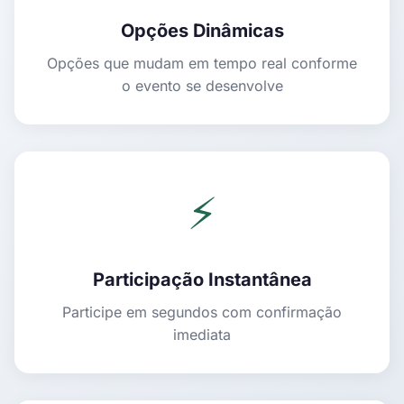
Opções Dinâmicas
Opções que mudam em tempo real conforme
o evento se desenvolve
⚡
Participação Instantânea
Participe em segundos com confirmação
imediata