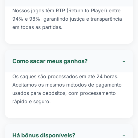
Nossos jogos têm RTP (Return to Player) entre
94% e 98%, garantindo justiça e transparência
em todas as partidas.
Como sacar meus ganhos?
−
Os saques são processados em até 24 horas.
Aceitamos os mesmos métodos de pagamento
usados para depósitos, com processamento
rápido e seguro.
Há bônus disponíveis?
−