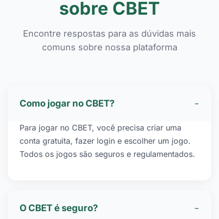
sobre CBET
Encontre respostas para as dúvidas mais
comuns sobre nossa plataforma
Como jogar no CBET?
−
Para jogar no CBET, você precisa criar uma
conta gratuita, fazer login e escolher um jogo.
Todos os jogos são seguros e regulamentados.
O CBET é seguro?
−