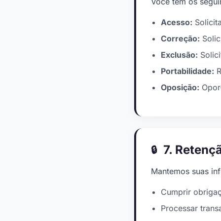
Você tem os seguin
Acesso:
Solicit
Correção:
Solic
Exclusão:
Solic
Portabilidade:
R
Oposição:
Opor-
7. Retenç
Mantemos suas inf
Cumprir obrigaç
Processar trans