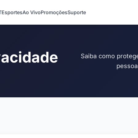
T
Esportes
Ao Vivo
Promoções
Suporte
ivacidade
Saiba como proteg
pessoa